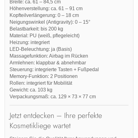
Breite:
ca. 61 – 84,5 cm
Höhenverstellung:
ca. 61 – 91 cm
Kopfteilverlängerung:
0 – 18 cm
Neigungswinkel (Antigravity):
0 – 15°
Belastbarkeit:
bis 200 kg
Material:
PU (weiß, pflegeleicht)
Heizung:
integriert
LED-Beleuchtung:
ja (Basis)
Massagefunktion:
Airbag im Rücken
Armlehnen:
klappbar & abnehmbar
Steuerung:
integrierte Tasten + Fußpedal
Memory-Funktion:
2 Positionen
Rollen:
integriert für Mobilität
Gewicht:
ca. 103 kg
Verpackungsmaß:
ca. 129 × 73 × 77 cm
Jetzt entdecken – Ihre perfekte
Kosmetikliege wartet