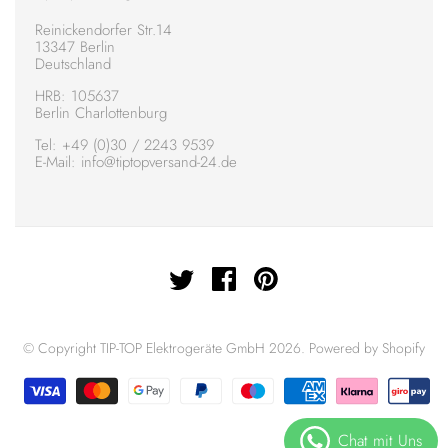
Reinickendorfer Str.14
13347 Berlin
Deutschland
HRB: 105637
Berlin Charlottenburg
Tel:
+49 (0)30 / 2243 9539
E-Mail: info@tiptopversand-24.de
© Copyright TIP-TOP Elektrogeräte GmbH 2026.
Powered by Shopify