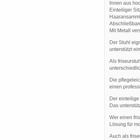
Innen aus hoc
Einteiliger S
Haaransamm
Abschließbar
Mit Metall ve
Der Stuhl eig
unterstützt e
Als friseurstu
unterschiedli
Die pflegeleic
einen profess
Der einteilig
Das unterstüt
Wer einen fris
Lösung für mo
Auch als fris