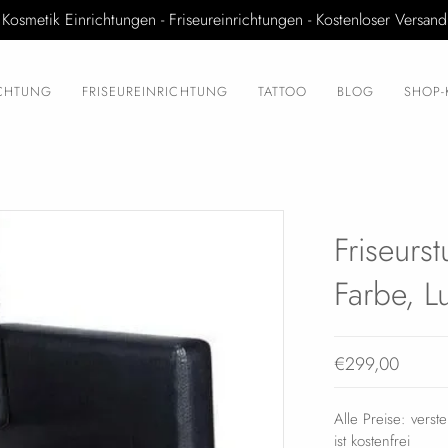
Kosmetik Einrichtungen - Friseureinrichtungen - Kostenloser Versand
ICHTUNG
FRISEUREINRICHTUNG
TATTOO
BLOG
SHOP-
Friseurs
Farbe, Lu
€299,00
Alle Preise: verst
ist kostenfrei