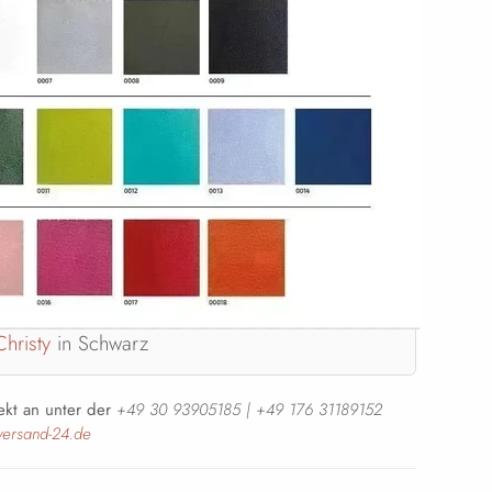
Christy
in Schwarz
ekt an unter der
+49 30 93905185 | +49 176 31189152
pversand-24.de