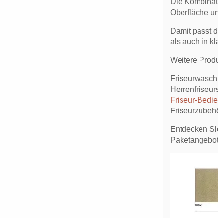
Die Kombinati
Oberfläche un
Damit passt d
als auch in k
Weitere Produ
Friseurwasc
Herrenfriseur
Friseur-Bedi
Friseurzubeh
Entdecken Si
Paketangebote