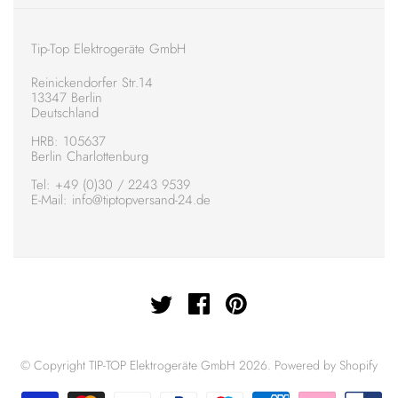
Tip-Top Elektrogeräte GmbH
Reinickendorfer Str.14
13347 Berlin
Deutschland
HRB: 105637
Berlin Charlottenburg
Tel:
+49 (0)30 / 2243 9539
E-Mail: info@tiptopversand-24.de
© Copyright TIP-TOP Elektrogeräte GmbH 2026.
Powered by Shopify